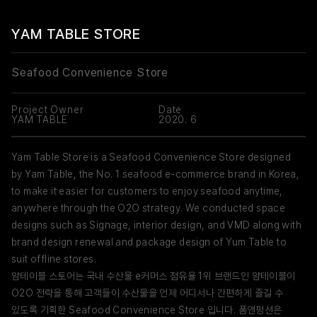
YAM TABLE STORE
Seafood Convenience Store
Project Owner
Date
YAM TABLE
2020. 6
Yam Table Store is a Seafood Convenience Store designed
by Yam Table, the No. 1 seafood e-commerce brand in Korea,
to make it easier for customers to enjoy seafood anytime,
anywhere through the O2O strategy. We conducted space
designs such as Signage, interior design, and VMD along with
brand design renewal and package design of Yum Table to
suit offline stores.
얌테이블 스토어는 국내 수산물 e커머스 점유율 1위 브랜드인 얌테이블이
O2O 전략을 통해 고객들이 수산물을 언제 어디서나 간편하게 즐길 수
있도록 기획한 Seafood Convenience Store 입니다. 폼앤펑션은