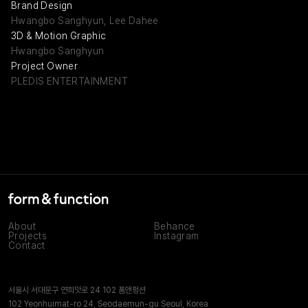
Brand Design
Hwangbo Sanghyun, Lee Dahee
3D & Motion Graphic
Hwangbo Sanghyun
Project Owner
PLEDIS ENTERTAINMENT
About
Behance
Projects
Instagram
Contact
서울시 서대문구 연희맛로 24 102 폼앤펑션
102 Yeonhuimat-ro 24, Seodaemun-gu Seoul, Korea